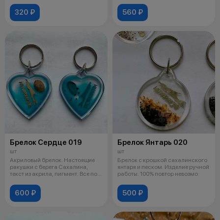
320 ₽
560 ₽
Брелок Сердце 019
Брелок Янтарь 020
шт
шт
Акриловый брелок. Настоящие
Брелок с крошкой сахалинского
ракушки с берега Сахалина,
янтаря и песком. Изделие ручной
текст из акрила, пигмент. Все под
работы. 100% повтор невозмо
э
600 ₽
500 ₽