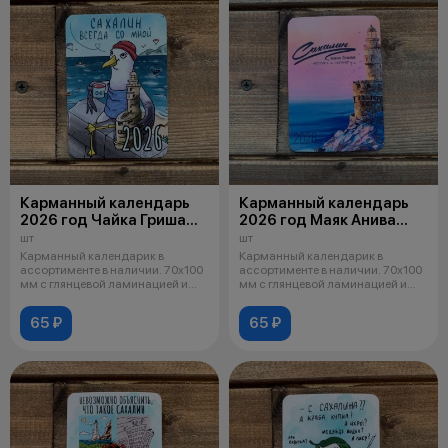
Карманный календарь
Карманный календарь
2026 год Чайка Гриша
2026 год Маяк Анива
007
004
шт
шт
Карманный календарик в
Карманный календарик в
ассортименте в наличии. 70х100
ассортименте в наличии. 70х100
мм с глянцевой ламинацией и
мм с глянцевой ламинацией и
скруглен
скруглен
65 ₽
65 ₽