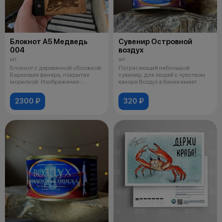
Блокнот А5 Медведь
Сувенир Островной
004
воздух
шт
шт.
Блокнот с деревянной обложкой.
Потрясающий небольшой
Березовая фанера, покрытая
сувенир, для людей с чувством
морилкой. Изображение-
юмора Воздух в банке имеет
гравировка
бесцветны
2300 ₽
320 ₽