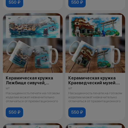
550 ₽
550 ₽
Керамическая кружка
Керамическая кружка
Лежбище сивучей,
Краеведческий музей.
г. Невельск 005
г. Южно-Сахалинск 001
шт
шт
Насыщенность печати на готовом
Насыщенность печати на готовом
изделии может незначительно
изделии может незначительно
отличаться от презентационного
отличаться от презентационного
550 ₽
550 ₽