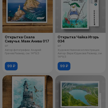
Открытка Скала
Открытка Чайка Игорь
Сивучья. Маяк Анива 017
034
шт
шт
Автор фотографии: Андрей
Художественная иллюстрация.
Грачев Размер, см: 14*9,5
Автор: Вера Юдакова Размер, см:
14*9,5
99 ₽
99 ₽