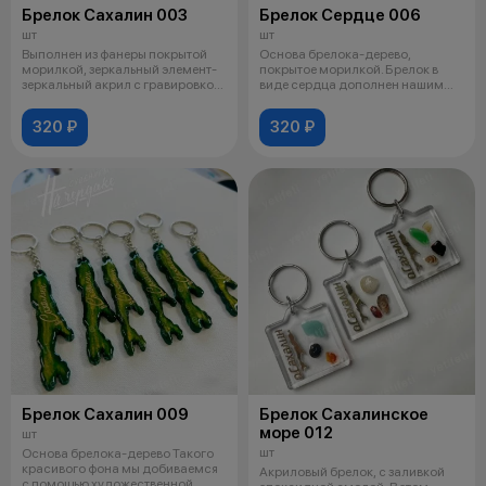
Брелок Сахалин 003
Брелок Сердце 006
шт
шт
Выполнен из фанеры покрытой
Основа брелока-дерево,
морилкой, зеркальный элемент-
покрытое морилкой. Брелок в
зеркальный акрил с гравировкой
виде сердца дополнен нашим
с
любимым остр
320 ₽
320 ₽
Брелок Сахалин 009
Брелок Сахалинское
море 012
шт
шт
Основа брелока-дерево Такого
красивого фона мы добиваемся
Акриловый брелок, с заливкой
с помощью художественной