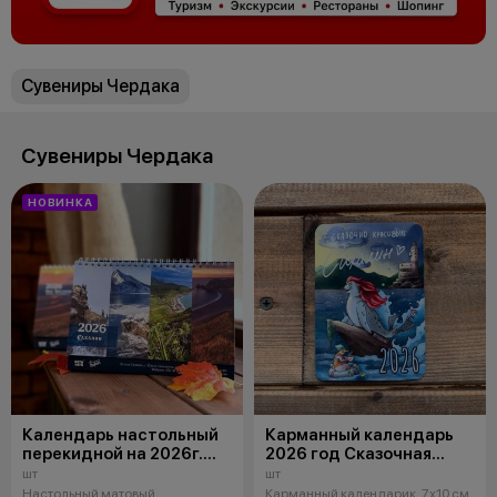
Сувениры Чердака
Сувениры Чердака
НОВИНКА
Календарь настольный
Карманный календарь
перекидной на 2026г.
2026 год Сказочная
Сахалинский
нерпа 008
шт
шт
Настольный матовый
Карманный календарик, 7х10 см