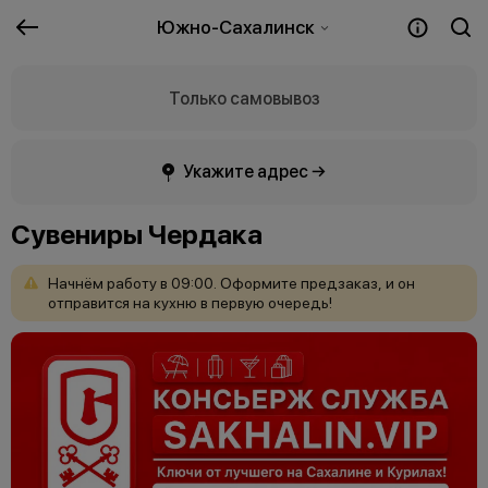
Южно-Сахалинск
Только самовывоз
Укажите адрес →
Сувениры Чердака
Начнём
работу
в
09:00.
Оформите
предзаказ,
и
он
отправится
на
кухню
в
первую
очередь!