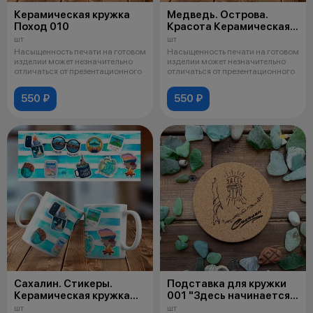
Керамическая кружка
Медведь. Острова.
Поход 010
Красота Керамическая
кружка № 044
шт
шт
Насыщенность печати на готовом
Насыщенность печати на готовом
изделии может незначительно
изделии может незначительно
отличаться от презентационного
отличаться от презентационного
550 ₽
550 ₽
Сахалин. Стикеры.
Подставка для кружки
Керамическая кружка
001 "Здесь начинается
№ 021
утро"
шт
шт