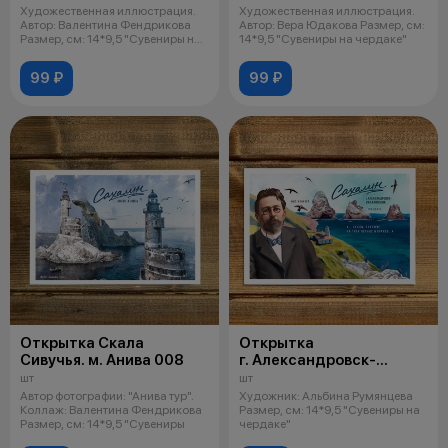
Художественная иллюстрация.
Художественная иллюстрация.
Автор: Валентина Фендрикова
Автор: Вера Юдакова Размер, см:
Размер, см: 14*9,5 "Сувениры на
14*9,5 "Сувениры на чердаке"
ч
99 ₽
99 ₽
Открытка Скала
Открытка
Сивучья. м. Анива 008
г. Александровск-
Сахалинский. Три Брата.
шт
шт
Мыс Жонкиер 013
Автор фотографии: "Анива тур".
Художник: Альбина Румянцева
Коллаж: Валентина Фендрикова
Размер, см: 14*9,5 "Сувениры на
Размер, см: 14*9,5 "Сувениры
чердаке"