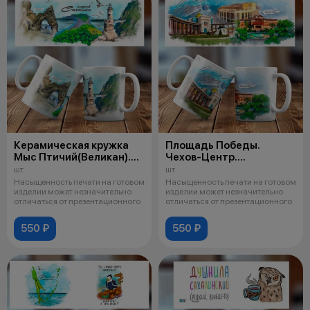
Керамическая кружка
Площадь Победы.
Мыс Птичий(Великан).
Чехов-Центр.
Маяк Анива.
Краеведческий Музей.
шт
шт
Мыс Евстафия 008
Керамическая кружка
Насыщенность печати на готовом
Насыщенность печати на готовом
№ 009
изделии может незначительно
изделии может незначительно
отличаться от презентационного
отличаться от презентационного
550 ₽
550 ₽