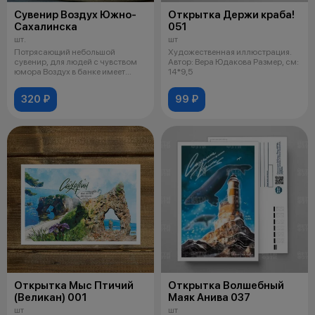
Сувенир Воздух Южно-
Открытка Держи краба!
Сахалинска
051
шт.
шт
Потрясающий небольшой
Художественная иллюстрация.
сувенир, для людей с чувством
Автор: Вера Юдакова Размер, см:
юмора Воздух в банке имеет
14*9,5
бесцветны
320 ₽
99 ₽
Открытка Мыс Птичий
Открытка Волшебный
(Великан) 001
Маяк Анива 037
шт
шт