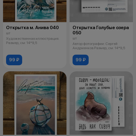
Открытка м. Анива 040
Открытка Голубые озера
050
шт
шт
Художественная иллюстрация.
Размер, см: 14*9,5
Автор фотографии: Сергей
Андриенков Размер, см: 14*9,5
99 ₽
99 ₽