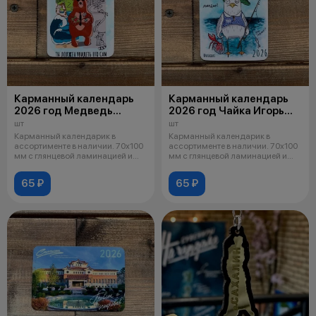
Карманный календарь
Карманный календарь
2026 год Медведь
2026 год Чайка Игорь
Василий 003
002
шт
шт
Карманный календарик в
Карманный календарик в
ассортименте в наличии. 70х100
ассортименте в наличии. 70х100
мм с глянцевой ламинацией и
мм с глянцевой ламинацией и
скруглен
скруглен
65 ₽
65 ₽