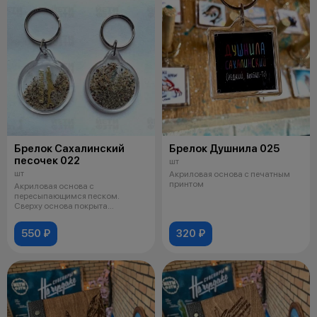
Брелок Сахалинский
Брелок Душнила 025
песочек 022
шт
шт
Акриловая основа с печатным
принтом
Акриловая основа с
пересыпающимся песком.
Сверху основа покрыта
эпоксидной смолой. Песочек
550 ₽
320 ₽