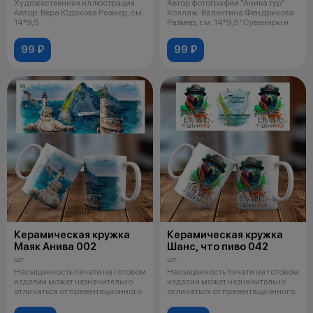
Художественная иллюстрация.
Автор фотографии "Анива тур".
Автор: Вера Юдакова Размер, см:
Коллаж: Валентина Фендрикова
14*9,5
Размер, см: 14*9,5 "Сувениры н
99 ₽
99 ₽
Керамическая кружка
Керамическая кружка
Маяк Анива 002
Шанс, что пиво 042
шт
шт
Насыщенность печати на готовом
Насыщенность печати на готовом
изделии может незначительно
изделии может незначительно
отличаться от презентационного
отличаться от презентационного