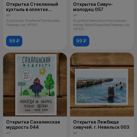
Открытка Стеклянный
Открытка Сивуч-
кухтыль в оплетке
молодец 057
(Древний рыбацкий
шт
шт
поплавок). Карафуто 039
Художник: Альбина Румянцева
Художественная иллюстрация.
Размер, см: 14*9,5
Автор: Вера Юдакова Размер, см:
14*9,5
99 ₽
99 ₽
Открытка Сахалинская
Открытка Лежбище
мудрость 044
сивучей. г. Невельск 003
шт
шт