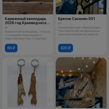
Карманный календарь
Брелок Сахалин 001
2026 год Краеведческий
шт
музей 010
шт
Основа брелока-черный акрил.
Текст выполнен на зеркальном
Карманный календарик, 7х10 см
золотом\серебряном акриле
с глянцевой ламинацией и
гравир
скруглением углов. «Сувениры
черда
65 ₽
320 ₽