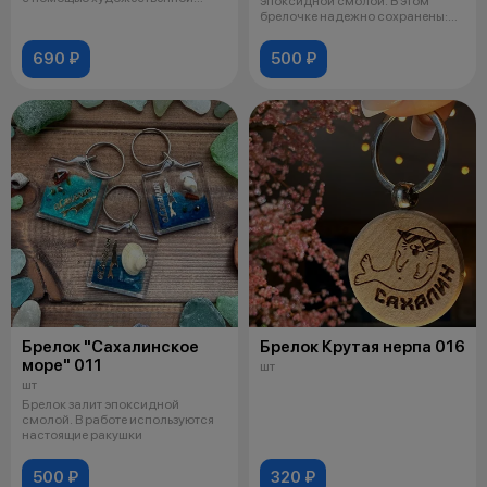
эпоксидной смолой. В этом
росписи
брелочке надежно сохранены:
сахалин
690 ₽
500 ₽
Брелок "Сахалинское
Брелок Крутая нерпа 016
море" 011
шт
шт
Брелок залит эпоксидной
смолой. В работе используются
настоящие ракушки
500 ₽
320 ₽