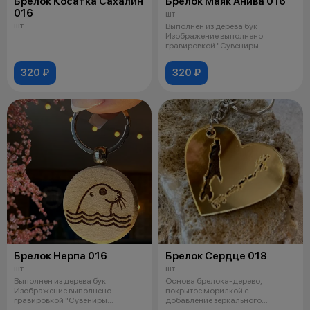
Брелок Косатка Сахалин
Брелок Маяк Анива 016
016
шт
шт
Выполнен из дерева бук
Изображение выполнено
гравировкой "Сувениры
чердака"
320 ₽
320 ₽
Брелок Нерпа 016
Брелок Сердце 018
шт
шт
Выполнен из дерева бук
Основа брелока-дерево,
Изображение выполнено
покрытое морилкой с
гравировкой "Сувениры
добавление зеркального
чердака"
золотого элемента. "Сув