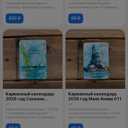
перекидной календарь на
с глянцевой ламинацией и
2026год, на каждой странице
скруглением углов. «Сувениры
изображена одна из
черда
650 ₽
65 ₽
Карманный календарь
Карманный календарь
2026 год Сахалин
2026 год Маяк Анива 011
и Курилы 012
шт
шт
Карманный календарик, 7х10 см
Карманный календарик в
с глянцевой ламинацией и
ассортименте в наличии. 70х100
скруглением углов. «Сувениры
мм с глянцевой ламинацией и
черда
скруглен