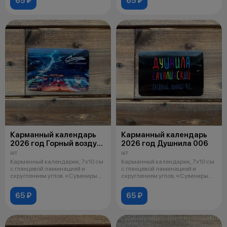
65 ₽
65 ₽
Карманный календарь
Карманный календарь
2026 год Горный воздух
2026 год Душнила 006
009
шт
шт
Карманный календарик, 7х10 см
Карманный календарик, 7х10 см
с глянцевой ламинацией и
с глянцевой ламинацией и
скруглением углов. «Сувениры
скруглением углов. «Сувениры
черда
черда
65 ₽
65 ₽