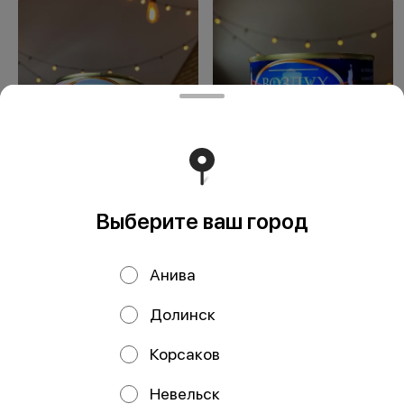
Сувенир Островной
Сувенир Воздух
воздух
Южно-Сахалинска
Выберите ваш город
Анива
Долинск
ООО Мегаберезка. ком
Корсаков
ООО "МЕГАБЕРЕЗКА.КОМ" Юридический адрес:
693005, Сахалинская область, г. Южно-Сахалинск, ул.
Невельск
Карпатская, д.9, каб.11 ИНН 6501305928 КПП 650101001