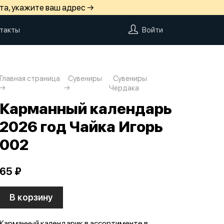
та, укажите ваш адрес →
такты
Войти
Главная страница
Сувениры
Сувениры
Чердака
Карманный календарь
2026 год Чайка Игорь
002
65 ₽
В корзину
Карманный календарик в ассортименте в