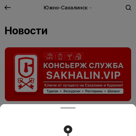
Южно-Сахалинск
Новости
Ключи от лучшего на Сахалине и Курилах!