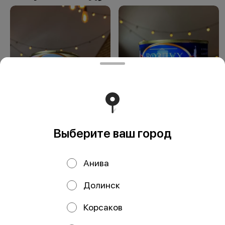
Сувенир Островной
Сувенир Воздух
воздух
Южно-Сахалинска
Выберите ваш город
Анива
Долинск
ООО Мегаберезка. ком
Корсаков
ООО "МЕГАБЕРЕЗКА.КОМ" Юридический адрес: