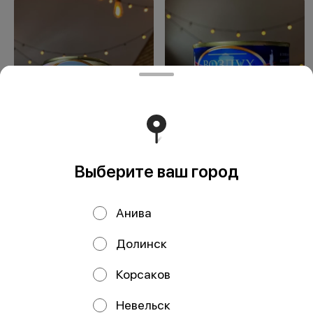
Сувенир Островной
Сувенир Воздух
воздух
Южно-Сахалинска
Выберите ваш город
Анива
Долинск
ООО Мегаберезка. ком
Корсаков
ООО "МЕГАБЕРЕЗКА.КОМ" Юридический адрес:
693005, Сахалинская область, г. Южно-Сахалинск, ул.
Невельск
Карпатская, д.9, каб.11 ИНН 6501305928 КПП 650101001