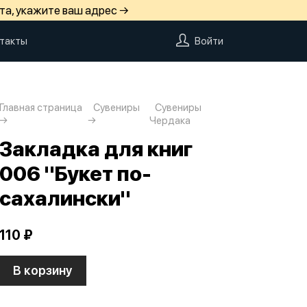
та, укажите ваш адрес →
такты
Войти
Главная страница
Сувениры
Сувениры
Чердака
Закладка для книг
006 "Букет по-
сахалински"
110 ₽
В корзину