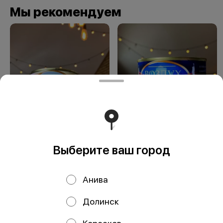
Мы рекомендуем
Сувенир Островной
Сувенир Воздух
воздух
Южно-Сахалинска
Выберите ваш город
Анива
Долинск
ООО Мегаберезка. ком