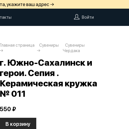
та, укажите ваш адрес →
такты
Войти
Главная страница
Сувениры
Сувениры
Чердака
г. Южно-Сахалинск и
герои. Сепия .
Керамическая кружка
№ 011
550 ₽
В корзину