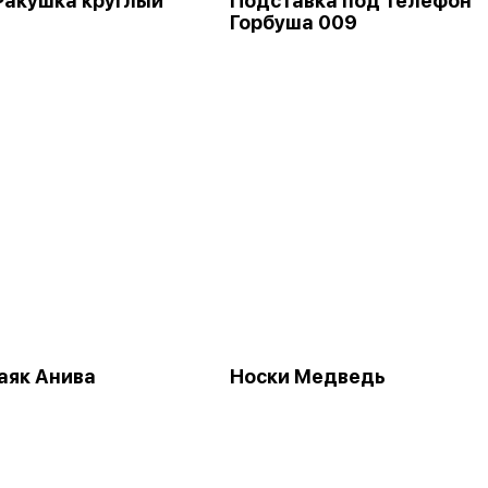
Ракушка круглый
Подставка под телефон
Горбуша 009
аяк Анива
Носки Медведь