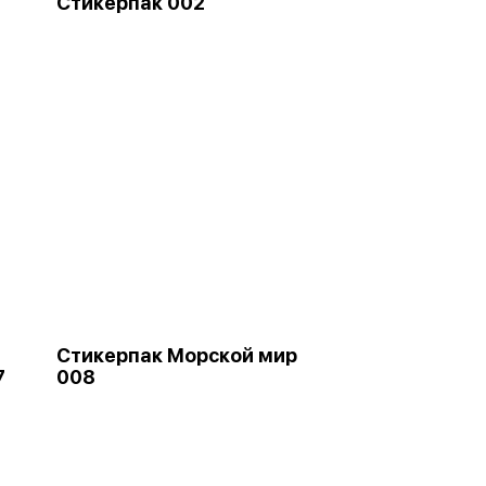
Стикерпак 002
Стикерпак Морской мир
7
008