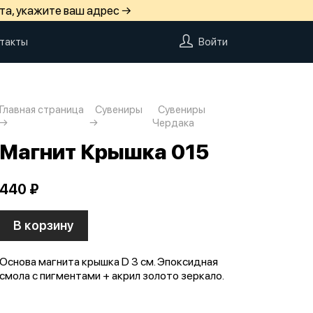
та, укажите ваш адрес →
такты
Войти
Главная страница
Сувениры
Сувениры
Чердака
Магнит Крышка 015
440 ₽
В корзину
Основа магнита крышка D 3 см. Эпоксидная
смола с пигментами + акрил золото зеркало.