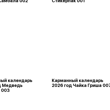
Камбала 002
Стикерпак 001
ый календарь
Карманный календарь
д Медведь
2026 год Чайка Гриша 00
 003