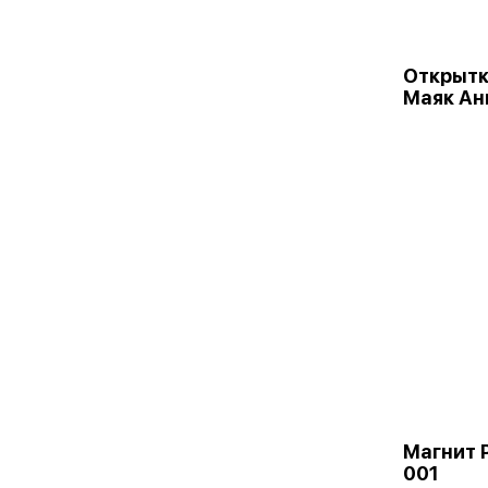
Открыт
Маяк Ан
Магнит 
001