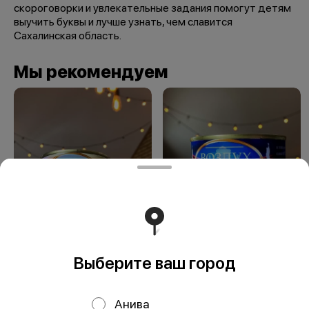
скороговорки и увлекательные задания помогут детям
выучить буквы и лучше узнать, чем славится
Сахалинская область.
Мы рекомендуем
Сувенир Островной
Сувенир Воздух
воздух
Южно-Сахалинска
Выберите ваш город
Анива