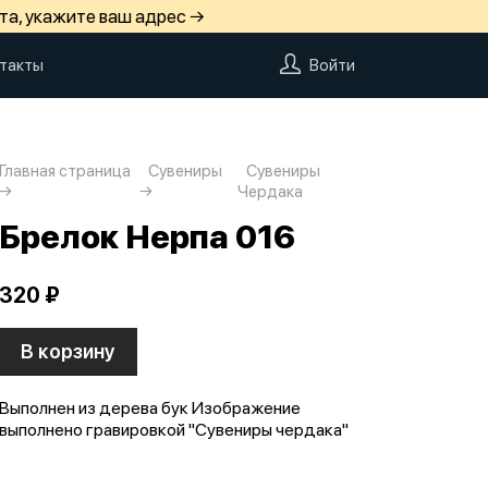
та, укажите ваш адрес →
такты
Войти
Главная страница
Сувениры
Сувениры
Чердака
Брелок Нерпа 016
320 ₽
В корзину
Выполнен из дерева бук Изображение
выполнено гравировкой "Сувениры чердака"