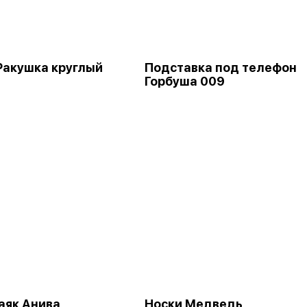
Ракушка круглый
Подставка под телефон
Горбуша 009
аяк Анива
Носки Медведь