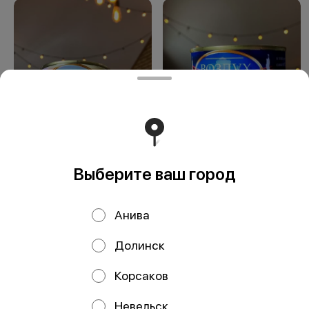
Сувенир Островной
Сувенир Воздух
воздух
Южно-Сахалинска
Выберите ваш город
Анива
Долинск
ООО Мегаберезка. ком
Корсаков
ООО "МЕГАБЕРЕЗКА.КОМ" Юридический адрес:
693005, Сахалинская область, г. Южно-Сахалинск, ул.
Невельск