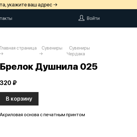
та, укажите ваш адрес →
такты
Войти
Главная страница
Сувениры
Сувениры
Чердака
Брелок Душнила 025
320 ₽
В корзину
Акриловая основа с печатным принтом