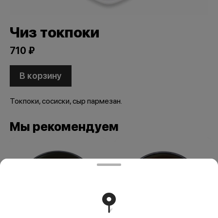
Чиз токпоки
710 ₽
В корзину
Токпоки, сосиски, сыр пармезан.
Мы рекомендуем