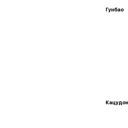
Гунбао
Кацудон