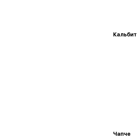
Кальби
Чапче