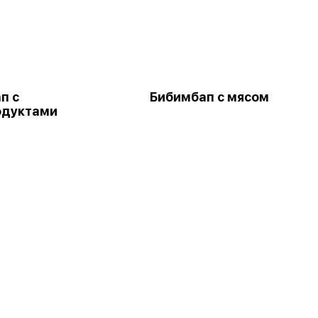
п с
Бибимбап с мясом
одуктами