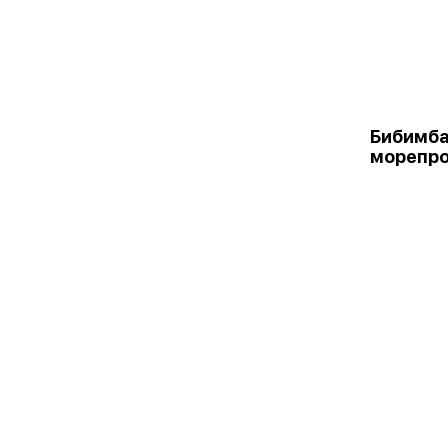
Бибимба
морепр