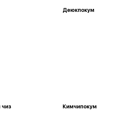
Деюкпокум
 чиз
Кимчипокум