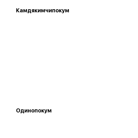
Камдякимчипокум
Одинопокум