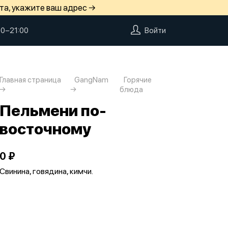
та, укажите ваш адрес →
00−21:00
Войти
Главная страница
GangNam
Горячие
блюда
Пельмени по-
восточному
0 ₽
Свинина, говядина, кимчи.