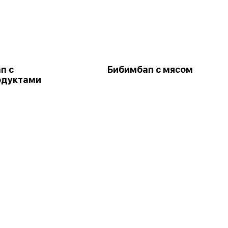
п с
Бибимбап с мясом
одуктами