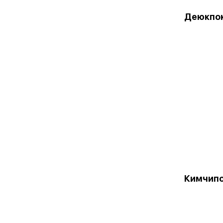
Деюкпо
Кимчип