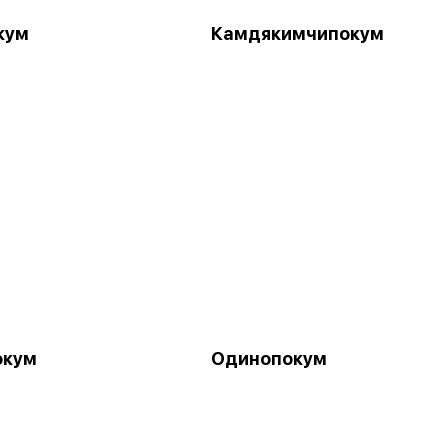
кум
Камдякимчипокум
окум
Одинопокум