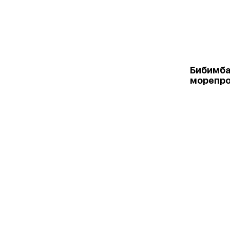
Бибимба
морепр