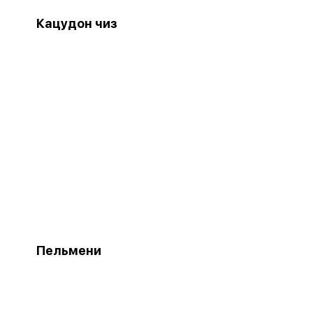
Кацудон чиз
Пельмени