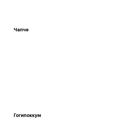
Чапче
Гогипоккум