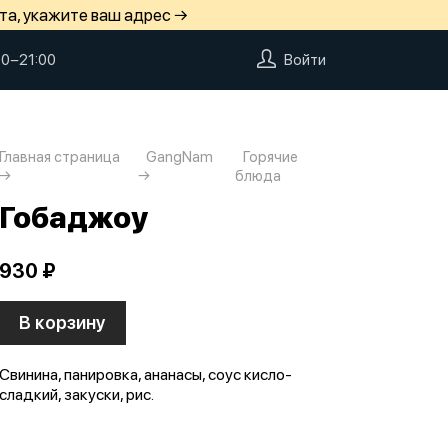
та, укажите ваш адрес →
00−21:00
Войти
Главная страница
GangNam
Горячие
блюда
Гобаджоу
930 ₽
В корзину
Свинина, панировка, ананасы, соус кисло-
сладкий, закуски, рис.