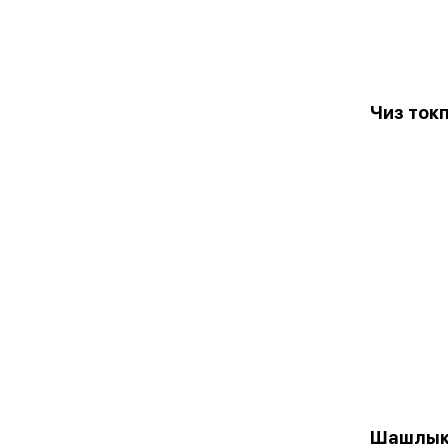
Чиз ток
Шашлык 