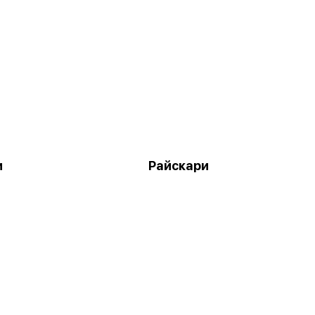
и
Райскари