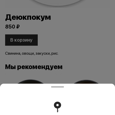
Деюкпокум
850 ₽
В корзину
Свинина, овощи, закуски, рис.
Мы рекомендуем