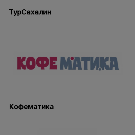
ТурСахалин
Кофематика