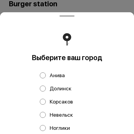
Burger station
Выберите ваш город
ООО Мегаберезка. ком
ООО "МЕГАБЕРЕЗКА.КОМ" Юридический адрес:
Анива
693005, Сахалинская область, г. Южно-Сахалинск, ул.
Карпатская, д.9, каб.11 ИНН 6501305928 КПП 650101001
ОГРН 1196501005799 Расчетный счет
Долинск
40702810350340004382 ДАЛЬНЕВОСТОЧНЫЙ БАНК
ПАО СБЕРБАНК БИК 040813608 Корр. счёт
30101810600000000608
Корсаков
Работает на эффективном ядре
Foodpicásso
ver. 3.2
Невельск
Ноглики
Политика конфиденциальности