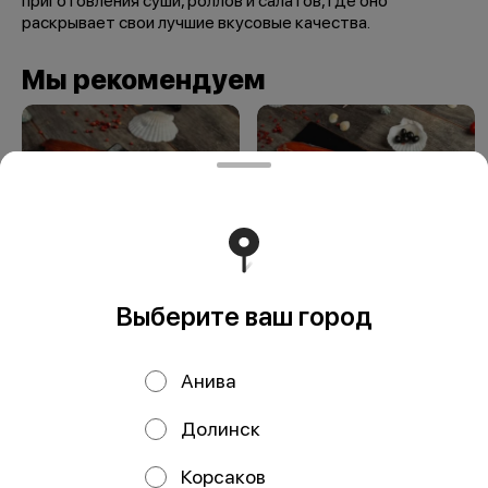
приготовления суши, роллов и салатов, где оно
раскрывает свои лучшие вкусовые качества.
Мы рекомендуем
Выберите ваш город
Боковник Горбуши
Боковник Нерки
вяленый
вяленый
Анива
Долинск
ООО Мегаберезка. ком
Корсаков