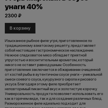
унаги 40%
2300 ₽
В корзину
Изысканное рыбное филе угря, приготовленное по
традиционному азиатскому рецепту, представляет
собой настоящее гастрономическое наслаждение.
Нежное сладковатое мясо обладает приятной
упругостью и восхитительным ароматом, который
никого не оставит равнодушным. Особенность
приготовления заключается в обжаривании очищенной
от костей рыбы в аутентичном соусе унаги – уникальной
смеси соевого соуса, кукурузного сиропа и рисового
уксуса. Благодаря этому филе приобретает
неповторимый пикантный вкус и золотистую корочку.
Универсальность продукта позволяет использовать его
как в горячем виде, так и для создания различных блюд.
Размороженное филе идеально подходит для