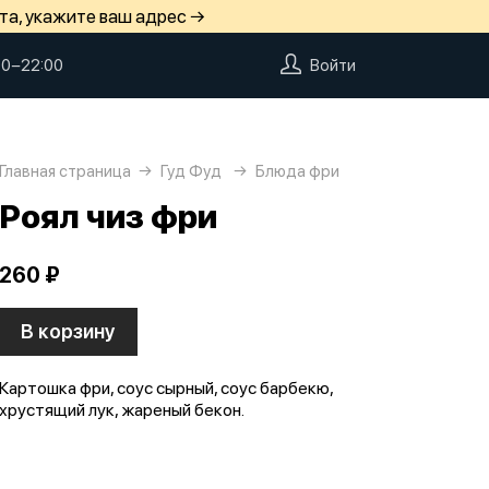
та, укажите ваш адрес →
00−22:00
Войти
Главная страница
Гуд Фуд
Блюда фри
Роял чиз фри
260 ₽
В корзину
Картошка фри, соус сырный, соус барбекю,
хрустящий лук, жареный бекон.