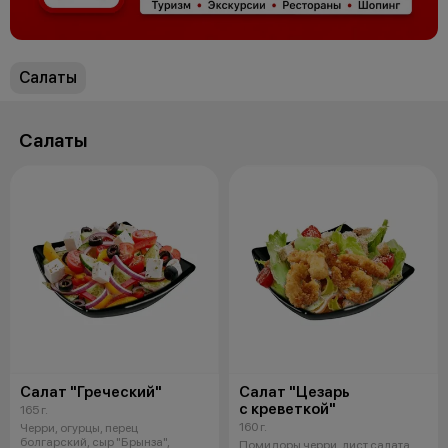
Салаты
Салаты
Салат "Греческий"
Салат "Цезарь
с креветкой"
165 г.
160 г.
Черри, огурцы, перец
болгарский, сыр "Брынза",
Помидоры черри, лист салата,