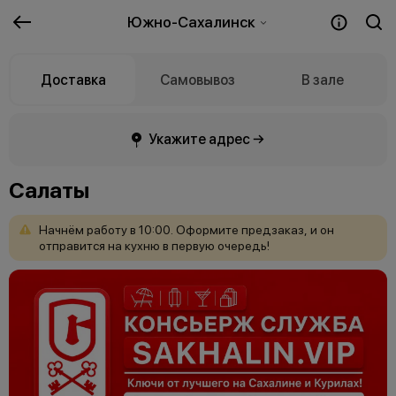
Южно-Сахалинск
Доставка
Самовывоз
В зале
Укажите адрес →
Салаты
Начнём
работу
в
10:00.
Оформите
предзаказ,
и
он
отправится
на
кухню
в
первую
очередь!