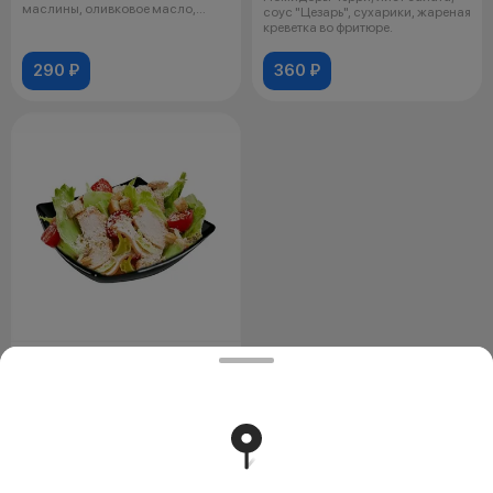
маслины, оливковое масло,
соус "Цезарь", сухарики, жареная
орегано.
креветка во фритюре.
290 ₽
360 ₽
Салат "Цезарь"
160 г.
Лист салата, помидоры черри,
сухарики, соус "Цезарь", куриное
филе.
320 ₽