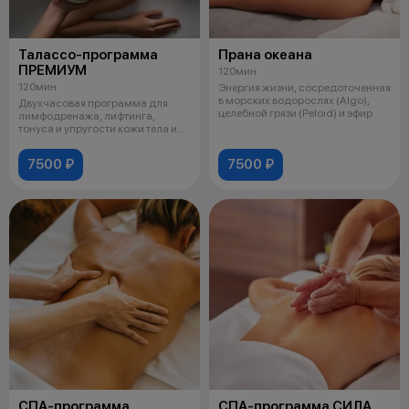
Талассо-программа
Прана океана
ПРЕМИУМ
120мин
120мин
Энергия жизни, сосредоточенная
в морских водорослях (Algo),
Двухчасовая программа для
целебной грязи (Peloid) и эфир
лимфодренажа, лифтинга,
тонуса и упругости кожи тела и
лица. Вкл
7500 ₽
7500 ₽
СПА-программа
СПА-программа СИЛА