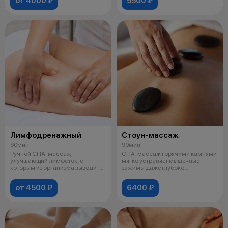
от 4000 ₽
5500 ₽
Лимфодренажный
Стоун-массаж
60мин
90мин
Ручной СПА-массаж,
СПА-массаж горячими камнями
улучшающий лимфоток, с
мягко устраняет мышечные
которым из организма выводится
зажимы даже глубоко
лишняя жидкость и
расположенных мыш
от 4500 ₽
6400 ₽