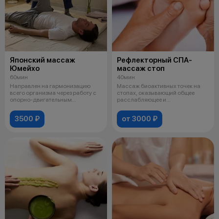
Японский массаж
Рефлекторный СПА-
Юмейхо
массаж стоп
60мин
40мин
Направлен на гармонизацию
Массаж биоактивных точек на
всего организма через работу с
стопах, оказывающий общее
опорно-двигательным
расслабляющее и
аппаратом, то
оздоравливающее дейс
3500 ₽
от 3000 ₽