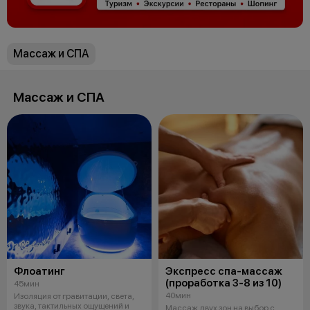
Массаж и СПА
Массаж и СПА
Флоатинг
Экспресс спа-массаж
(проработка 3-8 из 10)
45мин
40мин
Изоляция от гравитации, света,
звука, тактильных ощущений и
Массаж двух зон на выбор с