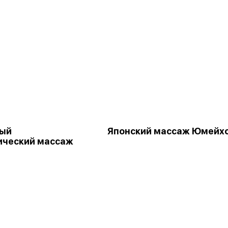
ный
Японский массаж Юмейх
ический массаж