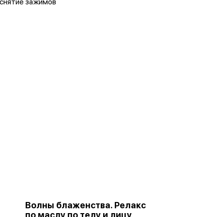
снятие зажимов
Волны блаженства. Релакс
по маслу по телу и лицу