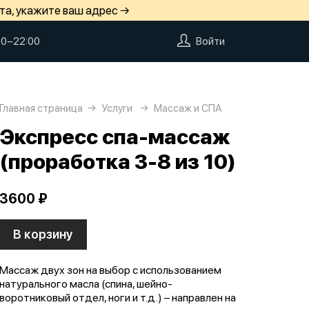
та, укажите ваш адрес →
00−22:00
Войти
Главная страница
Услуги
Массаж и СПА
Экспресс спа-массаж
(проработка 3-8 из 10)
3600 ₽
В корзину
Массаж двух зон на выбор с использованием
натурального масла (спина, шейно-
воротниковый отдел, ноги и т.д.) – направлен на