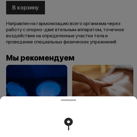
В корзину
Направлен на гармонизацию всего организма через
работу с опорно-двигательным аппаратом, точечное
воздействие на определенные участки тела и
проведение специальных физических упражнений.
Мы рекомендуем
Флоатинг
Экспресс спа-