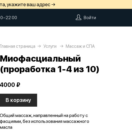
та, укажите ваш адрес →
00−22:00
Войти
Главная страница
Услуги
Массаж и СПА
Миофасциальный
(проработка 1-4 из 10)
4000 ₽
В корзину
Общий массаж, направленный на работу с
фасциями, без использования массажного
масла