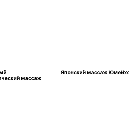
ный
Японский массаж Юмейх
ический массаж