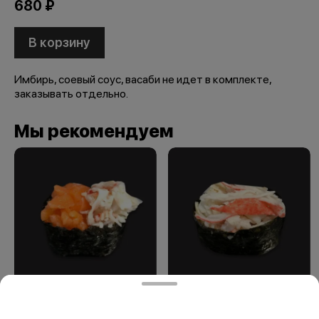
680 ₽
В корзину
Имбирь, соевый соус, васаби не идет в комплекте,
заказывать отдельно.
Мы рекомендуем
Суши "миксы"
Суши "миксы"
краб-семга
краб-снежный