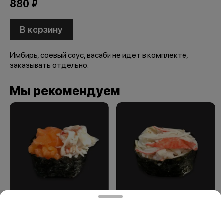
880 ₽
В корзину
Имбирь, соевый соус, васаби не идет в комплекте,
заказывать отдельно.
Мы рекомендуем
Суши "миксы"
Суши "миксы"
краб-семга
краб-снежный