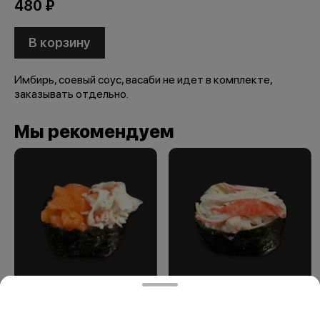
480 ₽
В корзину
Имбирь, соевый соус, васаби не идет в комплекте,
заказывать отдельно.
Мы рекомендуем
Суши "миксы"
Суши "миксы"
краб-семга
краб-снежный