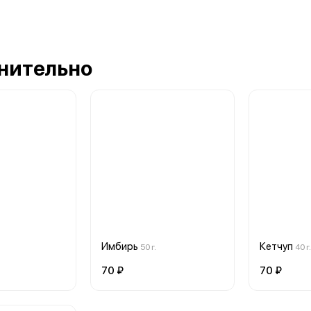
нительно
Имбирь
Кетчуп
50 г.
40 г.
70 ₽
70 ₽