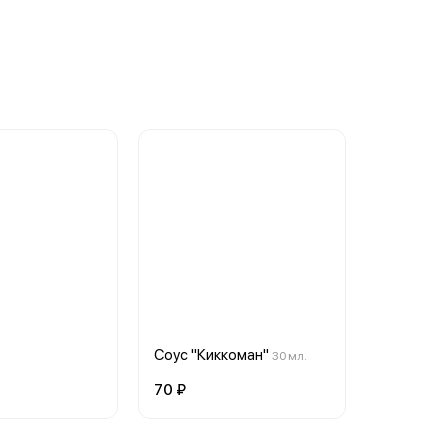
Соус "Киккоман"
30 мл.
70 ₽