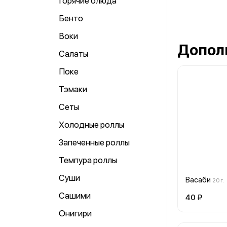
Горячие блюда
Бенто
Воки
Допол
Салаты
Поке
Тэмаки
Сеты
Холодные роллы
Запеченные роллы
Темпура роллы
Суши
Васаби
20 г.
Сашими
40 ₽
Онигири