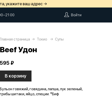
та, укажите ваш адрес →
00−21:00
Войти
Главная страница
Токио
Супы
Beef Удон
595 ₽
В корзину
Бульон говяжий, говядина, лапша, лук зеленый,
грибы шитаки, яйцо, специи. *Биф