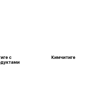
иге с
Кимчитиге
одуктами