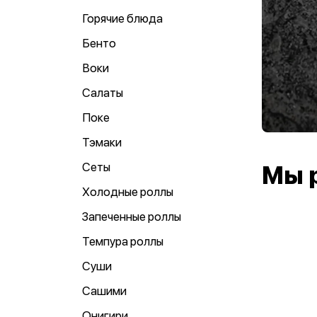
Горячие блюда
Бенто
Воки
Салаты
Поке
Тэмаки
Сеты
Мы 
Холодные роллы
Запеченные роллы
Темпура роллы
Суши
Сашими
Онигири