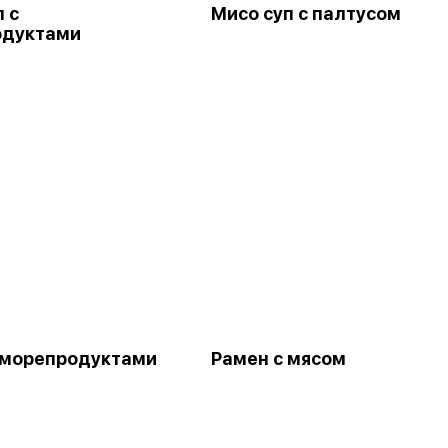
 с
Мисо суп с палтусом
одуктами
 морепродуктами
Рамен с мясом