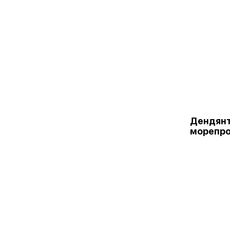
Дендянт
морепр