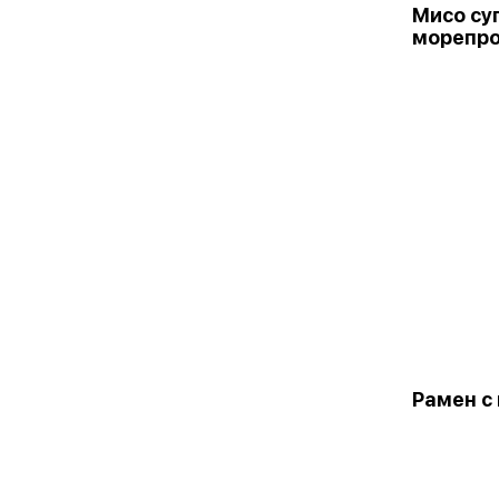
Мисо суп
морепр
Рамен с