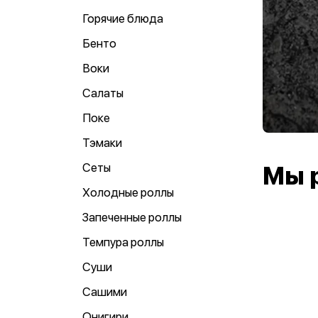
Горячие блюда
Бенто
Воки
Салаты
Поке
Тэмаки
Сеты
Мы 
Холодные роллы
Запеченные роллы
Темпура роллы
Суши
Сашими
Онигири