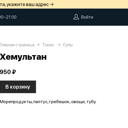
та, укажите ваш адрес →
00−21:00
Войти
Главная страница
Токио
Супы
Хемультан
950 ₽
В корзину
Морепродукты, палтус, гребешок, овощи, тубу.