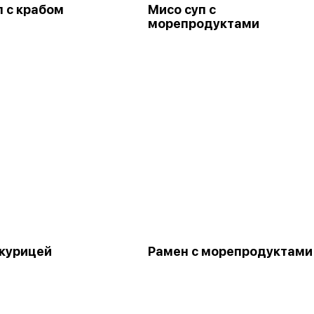
п с крабом
Мисо суп с
морепродуктами
 курицей
Рамен с морепродуктами