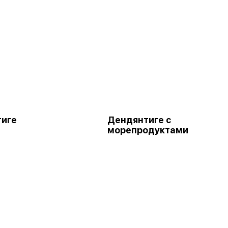
иге
Дендянтиге с
морепродуктами