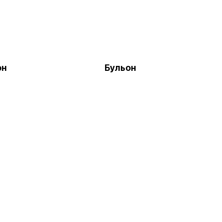
он
Бульон