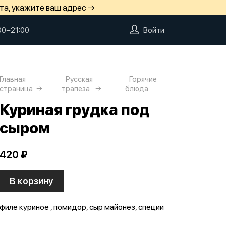
та, укажите ваш адрес →
00−21:00
Войти
Главная
Русская
Горячие
страница
трапеза
блюда
Куриная грудка под
сыром
420 ₽
В корзину
филе куриное , помидор, сыр майонез, специи