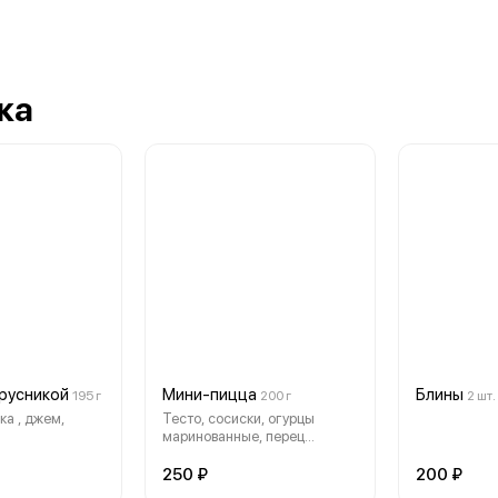
ка
брусникой
Мини-пицца
Блины
195 г
200 г
2 шт.
ка , джем,
Тесто, сосиски, огурцы
маринованные, перец
болгарский, сыр, майонез,
кетчуп
250 ₽
200 ₽