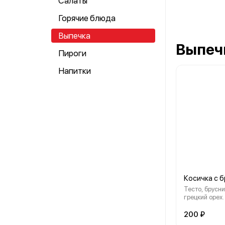
Салаты
Горячие блюда
Выпечка
Выпеч
Пироги
Напитки
Косичка с 
Тесто, брусни
грецкий орех.
200 ₽