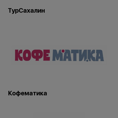
ТурСахалин
Кофематика