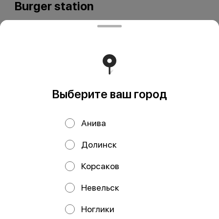
Burger station
Выберите ваш город
ООО Мегаберезка. ком
ООО "МЕГАБЕРЕЗКА.КОМ" Юридический адрес:
Анива
693005, Сахалинская область, г. Южно-Сахалинск, ул.
Карпатская, д.9, каб.11 ИНН 6501305928 КПП 650101001
ОГРН 1196501005799 Расчетный счет
Долинск
40702810350340004382 ДАЛЬНЕВОСТОЧНЫЙ БАНК
ПАО СБЕРБАНК БИК 040813608 Корр. счёт
30101810600000000608
Корсаков
Работает на эффективном ядре
Foodpicásso
ver. 3.2
Невельск
Ноглики
Политика конфиденциальности