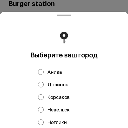
Burger station
Выберите ваш город
ООО Мегаберезка. ком
ООО "МЕГАБЕРЕЗКА.КОМ" Юридический адрес:
Анива
693005, Сахалинская область, г. Южно-Сахалинск, ул.
Карпатская, д.9, каб.11 ИНН 6501305928 КПП 650101001
ОГРН 1196501005799 Расчетный счет
Долинск
40702810350340004382 ДАЛЬНЕВОСТОЧНЫЙ БАНК
ПАО СБЕРБАНК БИК 040813608 Корр. счёт
30101810600000000608
Корсаков
Работает на эффективном ядре
Foodpicásso
ver. 3.2
Невельск
Ноглики
Политика конфиденциальности