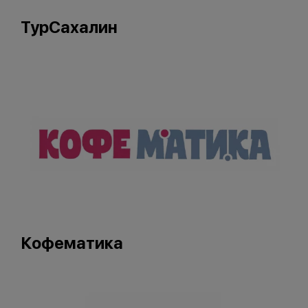
ТурСахалин
Кофематика