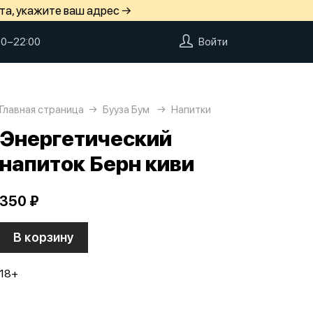
та, укажите ваш адрес →
00−22:00
Войти
Главная страница
Бууза Бум
Напитки
Энергетический
напиток Берн киви
350 ₽
В корзину
18+