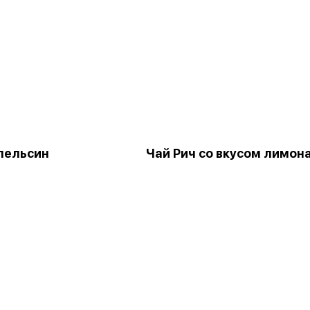
пельсин
Чай Рич со вкусом лимон