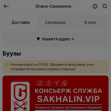
Южно-Сахалинск
Доставка
Самовывоз
В зале
Укажите адрес →
Буузы
Начнём
работу
в
10:00.
Оформите
предзаказ,
и
он
отправится
на
кухню
в
первую
очередь!