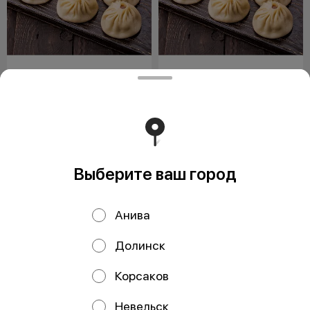
Буузы с говядиной 1 шт.
Буузы традиционные
на пару 1 шт.
75 г.
75 г.
Буузы с начинкой говядина-
свинина.
180 ₽
150 ₽
Выберите ваш город
Анива
Долинск
ООО Мегаберезка. ком
Корсаков
ООО "МЕГАБЕРЕЗКА.КОМ" Юридический адрес:
693005, Сахалинская область, г. Южно-Сахалинск, ул.
Невельск