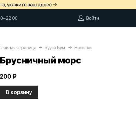
та, укажите ваш адрес →
00−22:00
Войти
Главная страница
Бууза Бум
Напитки
Брусничный морс
200 ₽
В корзину