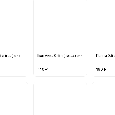
 л (газ.)
Бон Аква 0,5 л (негаз.)
Палпи 0,5
0,5 г
05 г
140 ₽
190 ₽