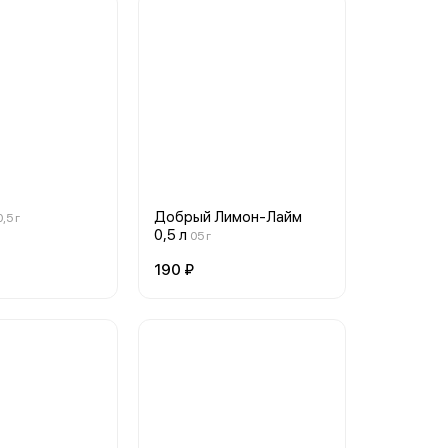
Добрый Лимон-Лайм
0,5 г
0,5 л
05 г
190 ₽