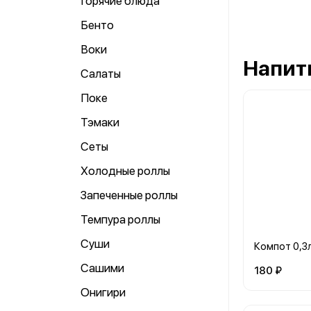
Горячие блюда
Бенто
Воки
Напит
Салаты
Поке
Тэмаки
Сеты
Холодные роллы
Запеченные роллы
Темпура роллы
Суши
Компот 0,3
Сашими
180 ₽
Онигири