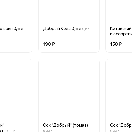
льсин 0,5 л
Добрый Кола 0,5 л
Китайский 
0,5 г
в ассорти
190 ₽
150 ₽
й"
Сок "Добрый" (томат)
Сок "Добр
кт)
0,33 г
0,33 г
0,33 г