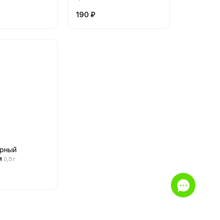
190 ₽
ерный
м
0,5 г