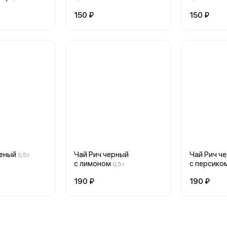
150 ₽
150 ₽
леный
Чай Рич черный
Чай Рич ч
0,5 г
с лимоном
с персико
0,5 г
190 ₽
190 ₽