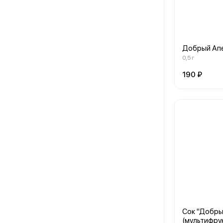
Добрый Апе
0,5 г
190 ₽
Сок "Добры
(мультифру