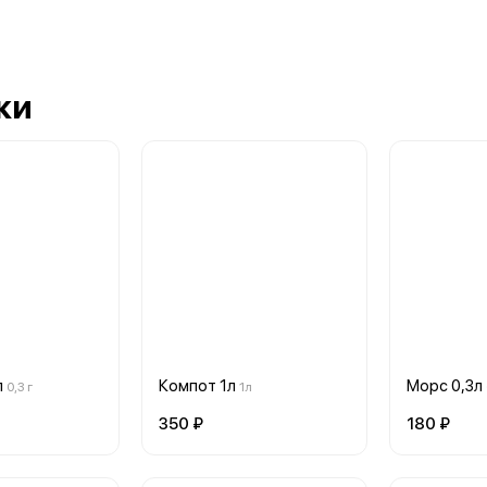
ки
л
Компот 1л
Морс 0,3л
0,3 г
1л
350 ₽
180 ₽