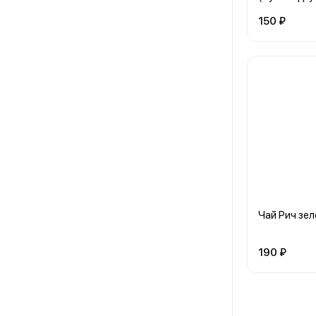
150 ₽
Чай Рич зе
190 ₽