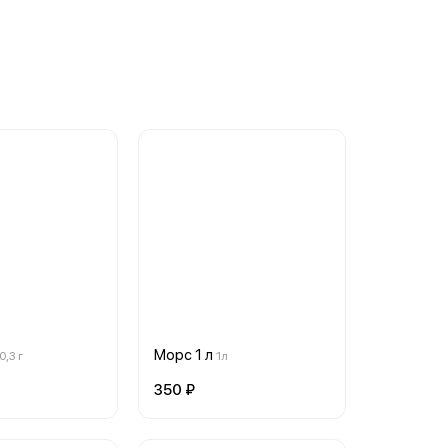
Морс 1 л
0,3 г
1л
350 ₽