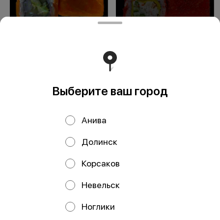
Аляска
Калифорния с
крабом
Выберите ваш город
ООО Мегаберезка. ком
ООО "МЕГАБЕРЕЗКА.КОМ" Юридический адрес:
Анива
693005, Сахалинская область, г. Южно-Сахалинск, ул.
Карпатская, д.9, каб.11 ИНН 6501305928 КПП 650101001
ОГРН 1196501005799 Расчетный счет
Долинск
40702810350340004382 ДАЛЬНЕВОСТОЧНЫЙ БАНК
ПАО СБЕРБАНК БИК 040813608 Корр. счёт
30101810600000000608
Корсаков
Работает на эффективном ядре
Foodpicásso
ver. 3.2
Невельск
Ноглики
Политика конфиденциальности