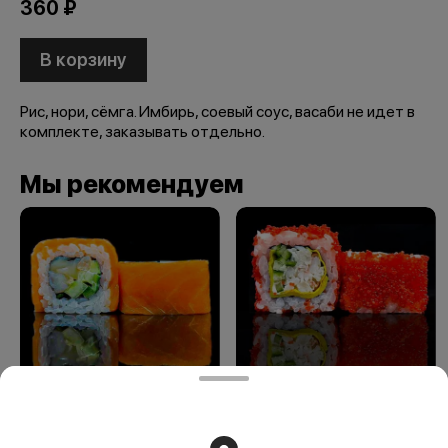
360 ₽
В корзину
Рис, нори, сёмга. Имбирь, соевый соус, васаби не идет в
комплекте, заказывать отдельно.
Мы рекомендуем
Аляска
Калифорния с
крабом