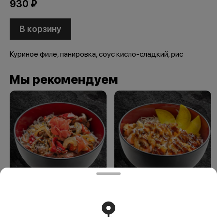
930 ₽
В корзину
Куриное филе, панировка, соус кисло-сладкий, рис
Мы рекомендуем
Гюдон
Кальмар в
панировке