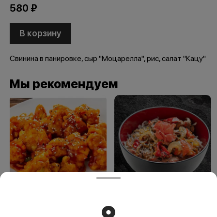
580 ₽
В корзину
Свинина в панировке, сыр "Моцарелла", рис, салат "Кацу"
Мы рекомендуем
Гунбао
Гюдон