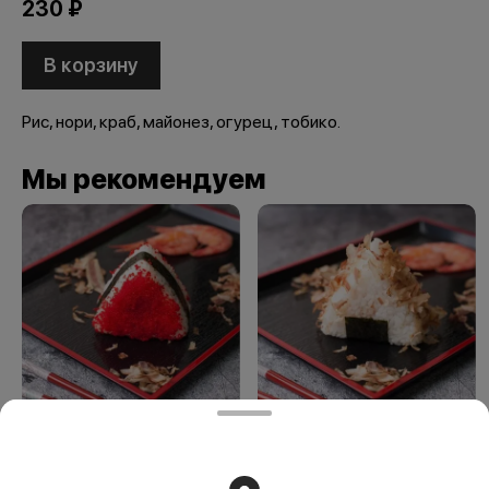
230 ₽
В корзину
Рис, нори, краб, майонез, огурец, тобико.
Мы рекомендуем
Онигири
Онигири "Бонито"
"Беникура"