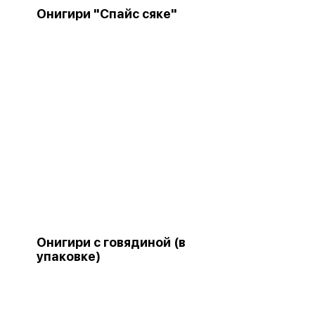
Онигири "Спайс сяке"
Онигири с говядиной (в
упаковке)