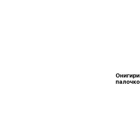
Онигири
палочкой