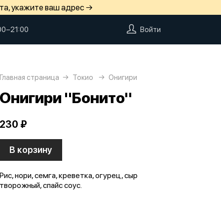
та, укажите ваш адрес →
00−21:00
Войти
Главная страница
Токио
Онигири
Онигири "Бонито"
230 ₽
В корзину
Рис, нори, семга, креветка, огурец, сыр
творожный, спайс соус.