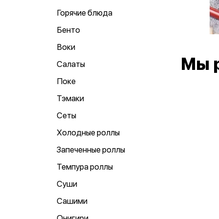
Горячие блюда
Бенто
Воки
Мы 
Салаты
Поке
Тэмаки
Сеты
Холодные роллы
Запеченные роллы
Темпура роллы
Суши
Сашими
Онигири