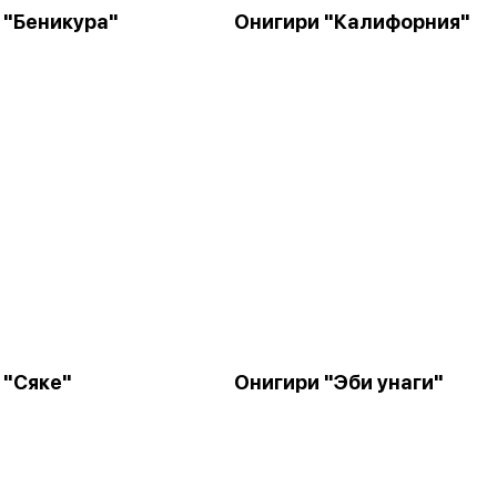
 "Беникура"
Онигири "Калифорния"
 "Сяке"
Онигири "Эби унаги"