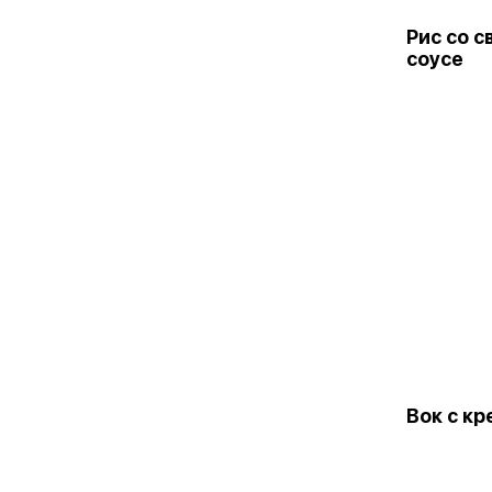
Рис со с
соусе
Вок с кр