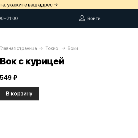
та, укажите ваш адрес →
00−21:00
Войти
Главная страница
Токио
Воки
Вок с курицей
549 ₽
В корзину