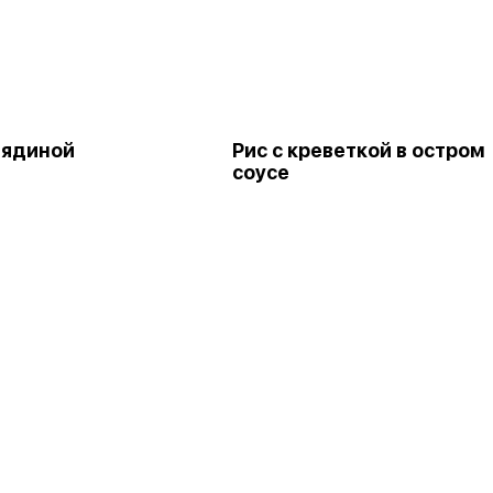
вядиной
Рис с креветкой в остром
соусе