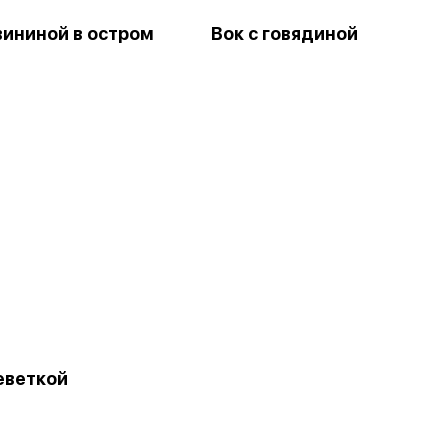
вининой в остром
Вок с говядиной
еветкой