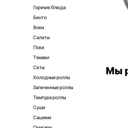
Горячие блюда
Бенто
Воки
Салаты
Поке
Тэмаки
Сеты
Мы 
Холодные роллы
Запеченные роллы
Темпура роллы
Суши
Сашими
Онигири