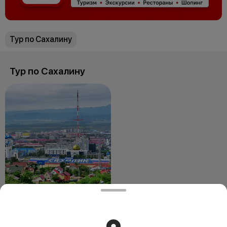
Тур по Сахалину
Тур по Сахалину
Тур по Сахалину 7 дней
О ПУТЕШЕСТВИИ Основная
информация, которую следует
знать о туре 45 000 рублей