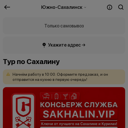
Южно-Сахалинск
Только самовывоз
Укажите адрес →
Тур по Сахалину
Начнём
работу
в
10:00.
Оформите
предзаказ,
и
он
отправится
на
кухню
в
первую
очередь!