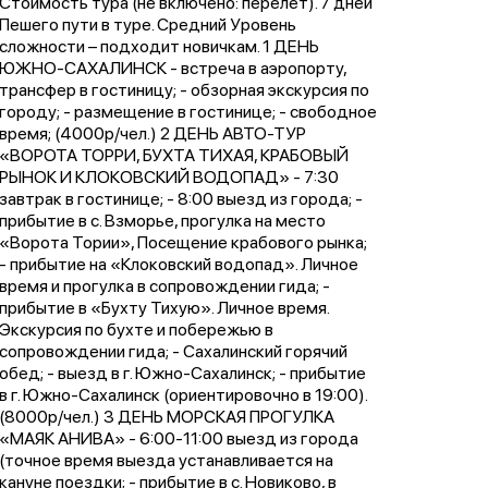
Стоимость тура (не включено: перелет). 7 дней
Пешего пути в туре. Средний Уровень
сложности – подходит новичкам. 1 ДЕНЬ
ЮЖНО-САХАЛИНСК - встреча в аэропорту,
трансфер в гостиницу; - обзорная экскурсия по
городу; - размещение в гостинице; - свободное
время; (4000р/чел.) 2 ДЕНЬ АВТО-ТУР
«ВОРОТА ТОРРИ, БУХТА ТИХАЯ, КРАБОВЫЙ
РЫНОК И КЛОКОВСКИЙ ВОДОПАД» - 7:30
завтрак в гостинице; - 8:00 выезд из города; -
прибытие в с. Взморье, прогулка на место
«Ворота Тории», Посещение крабового рынка;
- прибытие на «Клоковский водопад». Личное
время и прогулка в сопровождении гида; -
прибытие в «Бухту Тихую». Личное время.
Экскурсия по бухте и побережью в
сопровождении гида; - Сахалинский горячий
обед; - выезд в г. Южно-Сахалинск; - прибытие
в г. Южно-Сахалинск (ориентировочно в 19:00).
(8000р/чел.) 3 ДЕНЬ МОРСКАЯ ПРОГУЛКА
«МАЯК АНИВА» - 6:00-11:00 выезд из города
(точное время выезда устанавливается на
кануне поездки; - прибытие в с. Новиково, в