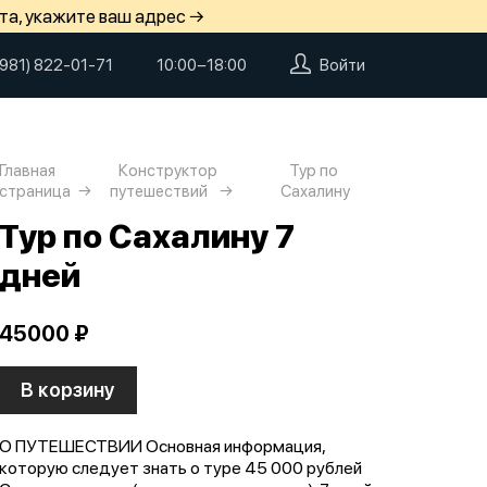
та, укажите ваш адрес →
(981) 822-01-71
10:00−18:00
Войти
Главная
Конструктор
Тур по
страница
путешествий
Сахалину
Тур по Сахалину 7
дней
45000 ₽
В корзину
О ПУТЕШЕСТВИИ Основная информация,
которую следует знать о туре 45 000 рублей