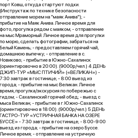
порт Ковш, откуда стартуют лодки.
(Инструктаж по технике безопасности
отправление морем на "маяк Анива"); -
прибытие на Маяк Анива. Личное время для
фото, прогулка рядом с маяком; - отправление
на мыс Мраморный. Личное время для прогулки
по морю, сделать фотографии, забраться на
Белый Камень; - предоставляем горячий чай,
домашнюю выпечку; - отправление в с.
Новиково; - прибытие в Южно-Сахалинск
(ориентировочно в 20:00). (9000р/чел.) 4 ДЕНЬ
ДЖИП-ТУР «МЫС ПТИЧИЙ» («ВЕЛИКАН») -
7:30 завтрак в гостинице; - 8:00 выезд из
города; - прибытие на мыс Великан. Личное
время, прогулка/экскурсия по побережью с
гидом; - Сахалинский горячий обед; - выезд с
мыса Великан; - прибытие в г. Южно-Сахалинск
(ориентировочно в 18:00). (9000р/чел.) 5 ДЕНЬ
ГАСТРО-ТУР «УСТРИЧНАЯ БАНКА НА ОЗЕРЕ
БУССЕ» - 7:30 завтрак в гостинице; - 8:00-9:00
выезд из города; - прибытие на озеро Буссе.
Личное время; - отправление на устричную