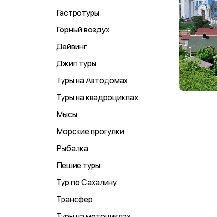
Гастротуры
Горный воздух
Дайвинг
Джип туры
Туры на Автодомах
Туры на квадроциклах
Мысы
Морские прогулки
Рыбалка
Пешие туры
Тур по Сахалину
Трансфер
Туры на мотоциклах