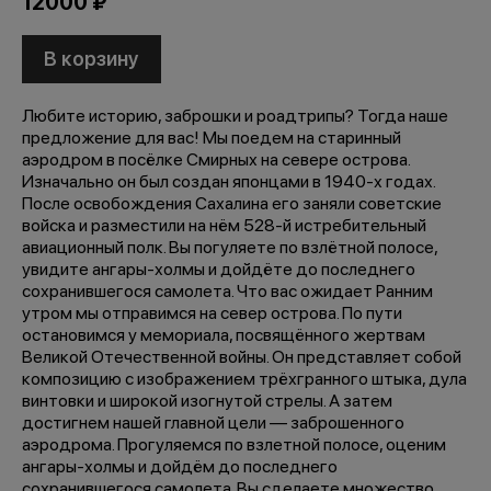
12000 ₽
В корзину
Любите историю, заброшки и роадтрипы? Тогда наше
предложение для вас! Мы поедем на старинный
аэродром в посёлке Смирных на севере острова.
Изначально он был создан японцами в 1940-х годах.
После освобождения Сахалина его заняли советские
войска и разместили на нём 528-й истребительный
авиационный полк. Вы погуляете по взлётной полосе,
увидите ангары-холмы и дойдёте до последнего
сохранившегося самолета. Что вас ожидает Ранним
утром мы отправимся на север острова. По пути
остановимся у мемориала, посвящённого жертвам
Великой Отечественной войны. Он представляет собой
композицию с изображением трёхгранного штыка, дула
винтовки и широкой изогнутой стрелы. А затем
достигнем нашей главной цели — заброшенного
аэродрома. Прогуляемся по взлетной полосе, оценим
ангары-холмы и дойдём до последнего
сохранившегося самолета. Вы сделаете множество