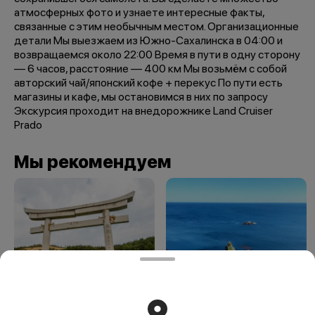
атмосферных фото и узнаете интересные факты,
связанные с этим необычным местом. Организационные
детали Мы выезжаем из Южно-Сахалинска в 04:00 и
возвращаемся около 22:00 Время в пути в одну сторону
— 6 часов, расстояние — 400 км Мы возьмём с собой
авторский чай/японский кофе + перекус По пути есть
магазины и кафе, мы остановимся в них по запросу
Экскурсия проходит на внедорожнике Land Cruiser
Prado
Мы рекомендуем